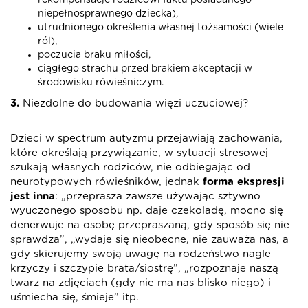
rekompensacje rodzicowi faktu posiadanego
niepełnosprawnego dziecka),
utrudnionego określenia własnej tożsamości (wiele
ról),
poczucia braku miłości,
ciągłego strachu przed brakiem akceptacji w
środowisku rówieśniczym.
3.
Niezdolne do budowania więzi uczuciowej?
Dzieci w spectrum autyzmu przejawiają zachowania,
które określają przywiązanie, w sytuacji stresowej
szukają własnych rodziców, nie odbiegając od
neurotypowych rówieśników, jednak
forma ekspresji
jest inna
: „przeprasza zawsze używając sztywno
wyuczonego sposobu np. daje czekoladę, mocno się
denerwuje na osobę przepraszaną, gdy sposób się nie
sprawdza”, „wydaje się nieobecne, nie zauważa nas, a
gdy skierujemy swoją uwagę na rodzeństwo nagle
krzyczy i szczypie brata/siostrę”, „rozpoznaje naszą
twarz na zdjęciach (gdy nie ma nas blisko niego) i
uśmiecha się, śmieje” itp.