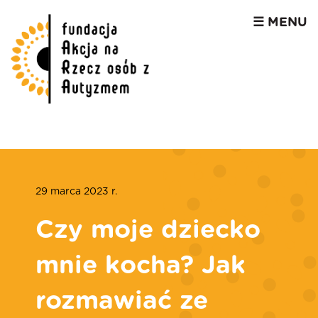
☰ MENU
29 marca 2023 r.
Czy moje dziecko
mnie kocha? Jak
rozmawiać ze