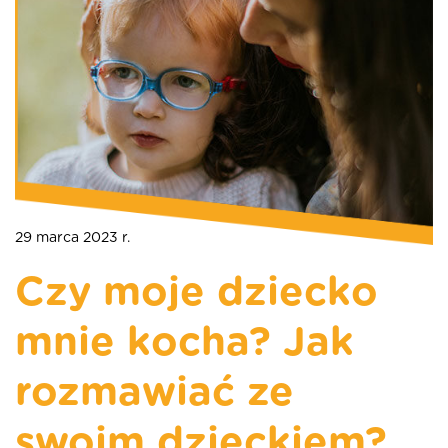
29 marca 2023 r.
Czy moje dziecko
mnie kocha? Jak
rozmawiać ze
swoim dzieckiem?