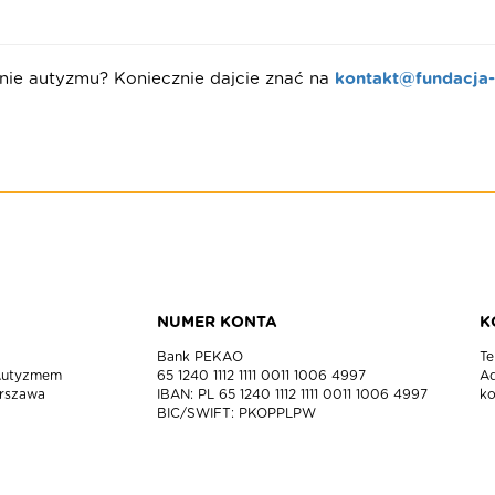
nie autyzmu? Koniecznie dajcie znać na
kontakt@fundacja-
NUMER KONTA
K
Bank PEKAO
Te
 Autyzmem
65 1240 1112 1111 0011 1006 4997
Ad
arszawa
IBAN: PL 65 1240 1112 1111 0011 1006 4997
ko
BIC/SWIFT: PKOPPLPW