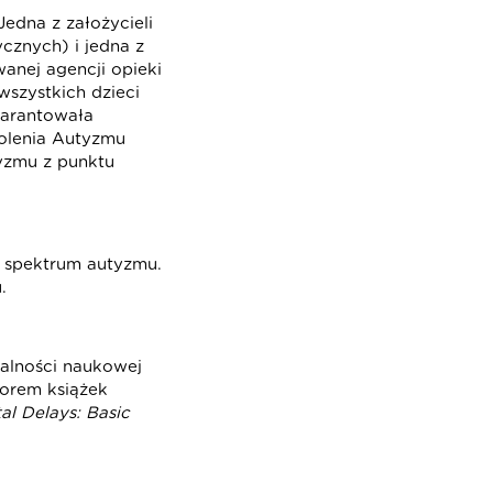
edna z założycieli
znych) i jedna z
anej agencji opieki
wszystkich dzieci
warantowała
olenia Autyzmu
tyzmu z punktu
ą spektrum autyzmu.
.
łalności naukowej
torem książek
al Delays: Basic