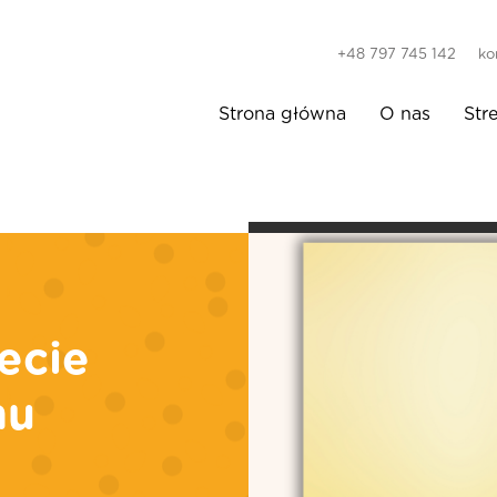
+48 797 745 142
ko
Strona główna
O nas
Str
ecie
mu