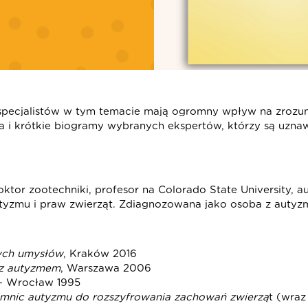
pecjalistów w tym temacie mają ogromny wpływ na zrozumi
 i krótkie biogramy wybranych ekspertów, którzy są uznaw
oktor zootechniki, profesor na Colorado State University, a
utyzmu i praw zwierząt. Zdiagnozowana jako osoba z auty
łych umysłów
, Kraków 2016
a z autyzmem
, Warszawa 2006
– Wrocław 1995
emnic autyzmu do rozszyfrowania zachowań zwierzą
t (wraz