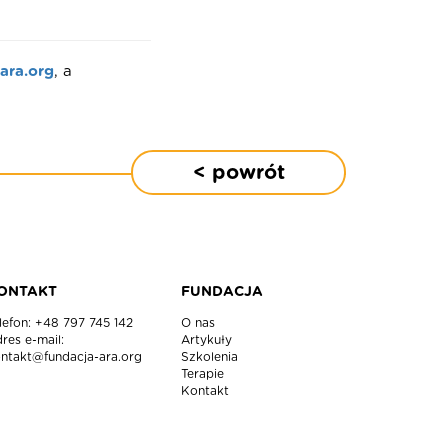
ara.org
,
a
< powrót
ONTAKT
FUNDACJA
lefon:
+48 797 745 142
O nas
res e-mail:
Artykuły
ntakt@fundacja-ara.org
Szkolenia
Terapie
Kontakt