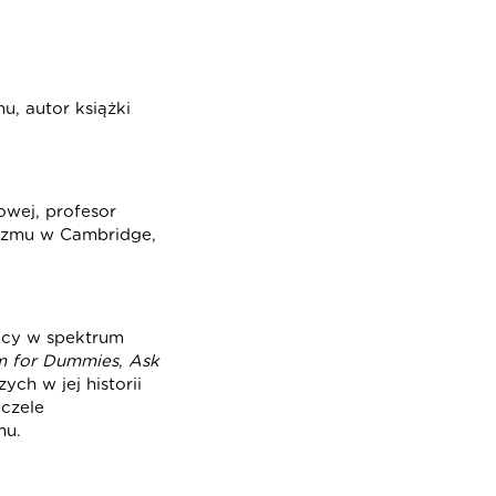
u, autor książki
jowej, profesor
tyzmu w Cambridge,
dący w spektrum
m for Dummies
,
Ask
ch w jej historii
czele
mu.