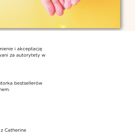
enie i akceptację
ani za autorytety w
utorka bestsellerów
zmem.
 z Catherine