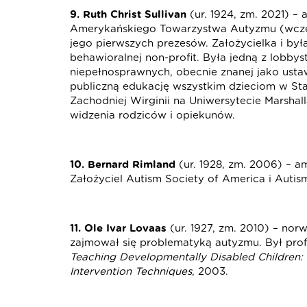
9. Ruth Christ Sullivan
(ur. 1924, zm. 2021) –
Amerykańskiego Towarzystwa Autyzmu (wcześ
jego pierwszych prezesów. Założycielka i był
behawioralnej non-profit. Była jedną z lobby
niepełnosprawnych, obecnie znanej jako ust
publiczną edukację wszystkim dzieciom w S
Zachodniej Wirginii na Uniwersytecie Marshal
widzenia rodziców i opiekunów.
10. Bernard Rimland
(ur. 1928, zm. 2006) – 
Założyciel Autism Society of America i Autism
11. Ole Ivar Lovaas
(ur. 1927, zm. 2010) – no
zajmował się problematyką autyzmu. Był prof
Teaching Developmentally Disabled Children
Intervention Techniques
, 2003.