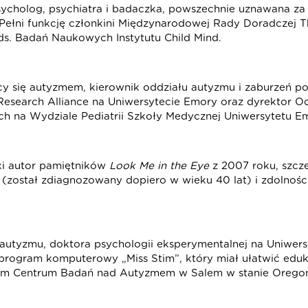
sycholog, psychiatra i badaczka, powszechnie uznawana za
Pełni funkcję członkini Międzynarodowej Rady Doradczej T
ds. Badań Naukowych Instytutu Child Mind.
cy się autyzmem, kierownik oddziału autyzmu i zaburzeń 
Research Alliance na Uniwersytecie Emory oraz dyrektor O
 na Wydziale Pediatrii Szkoły Medycznej Uniwersytetu Em
ki autor pamiętników
Look Me in the Eye
z 2007 roku, szc
 (został zdiagnozowany dopiero w wieku 40 lat) i zdolnośc
utyzmu, doktora psychologii eksperymentalnej na Uniwersyt
ogram komputerowy „Miss Stim”, który miał ułatwić eduk
rem Centrum Badań nad Autyzmem w Salem w stanie Orego