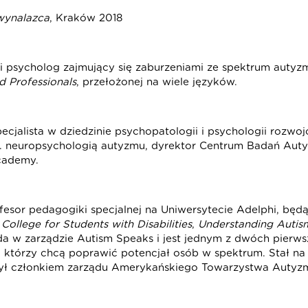
 wynalazca
, Kraków 2018
ki psycholog zajmujący się zaburzeniami ze spektrum autyzm
d Professionals
, przełożonej na wiele języków.
specjalista w dziedzinie psychopatologii i psychologii rozwo
n. neuropsychologią autyzmu, dyrektor Centrum Badań Au
Academy.
ofesor pedagogiki specjalnej na Uniwersytecie Adelphi, bę
:
College for Students with Disabilities
,
Understanding Autis
da w zarządzie Autism Speaks i jest jednym z dwóch pierwszy
którzy chcą poprawić potencjał osób w spektrum. Stał na 
był członkiem zarządu Amerykańskiego Towarzystwa Autyz