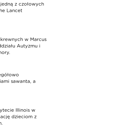
 jedną z czołowych
he Lancet
pokrewnych w Marcus
ddziału Autyzmu i
ory.
zegółowo
iami sawanta, a
ecie Illinois w
ację dzieciom z
n.