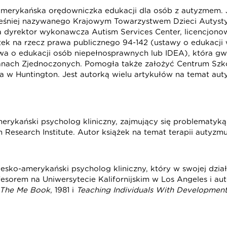
 amerykańska orędowniczka edukacji dla osób z autyzmem. J
niej nazywanego Krajowym Towarzystwem Dzieci Autystyc
a dyrektor wykonawcza Autism Services Center, licencjonow
stek na rzecz prawa publicznego 94-142 (ustawy o edukacji 
awa o edukacji osób niepełnosprawnych lub IDEA), która g
tanach Zjednoczonych. Pomogła także założyć Centrum Szk
la w Huntington. Jest autorką wielu artykułów na temat au
amerykański psycholog kliniczny, zajmujący się problematyk
 Research Institute. Autor książek na temat terapii autyzmu
rwesko-amerykański psycholog kliniczny, który w swojej dzia
esorem na Uniwersytecie Kalifornijskim w Los Angeles i au
: The Me Book
, 1981 i
Teaching Individuals With Development