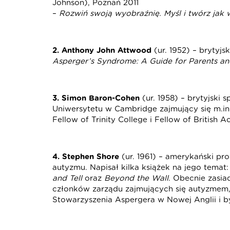
Johnson), Poznań 2011
–
Rozwiń swoją wyobraźnię. Myśl i twórz jak
2. Anthony John Attwood
(ur. 1952) – brytyjs
Asperger’s Syndrome: A Guide for Parents an
3. Simon Baron-Cohen
(ur. 1958) – brytyjski 
Uniwersytetu w Cambridge zajmujący się m.i
Fellow of Trinity College i Fellow of British 
4. Stephen Shore
(ur. 1961) – amerykański pr
autyzmu. Napisał kilka książek na jego temat
and Tell
oraz
Beyond the Wall
. Obecnie zasia
członków zarządu zajmujących się autyzmem, 
Stowarzyszenia Aspergera w Nowej Anglii i 