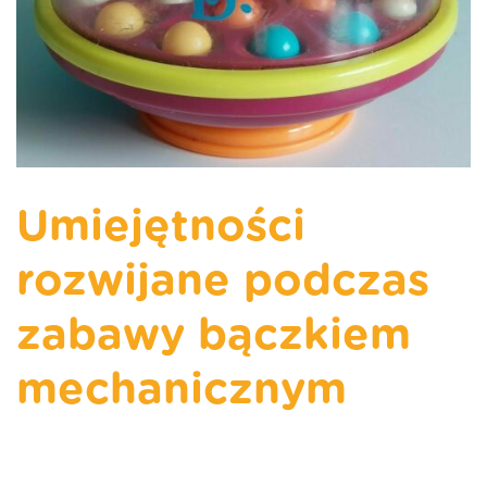
Umiejętności
rozwijane podczas
zabawy bączkiem
mechanicznym