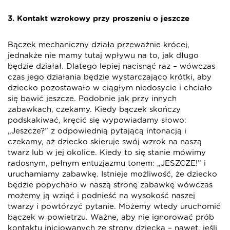
3. Kontakt wzrokowy przy proszeniu o jeszcze
Bączek mechaniczny działa przeważnie krócej,
jednakże nie mamy tutaj wpływu na to, jak długo
będzie działał. Dlatego lepiej nacisnąć raz – wówczas
czas jego działania będzie wystarczająco krótki, aby
dziecko pozostawało w ciągłym niedosycie i chciało
się bawić jeszcze. Podobnie jak przy innych
zabawkach, czekamy. Kiedy bączek skończy
podskakiwać, kręcić się wypowiadamy słowo:
„Jeszcze?” z odpowiednią pytającą intonacją i
czekamy, aż dziecko skieruje swój wzrok na naszą
twarz lub w jej okolice. Kiedy to się stanie mówimy
radosnym, pełnym entuzjazmu tonem: „JESZCZE!” i
uruchamiamy zabawkę. Istnieje możliwość, że dziecko
będzie popychało w naszą stronę zabawkę wówczas
możemy ją wziąć i podnieść na wysokość naszej
twarzy i powtórzyć pytanie. Możemy wtedy uruchomić
bączek w powietrzu. Ważne, aby nie ignorować prób
kontaktu inicjowanych ze strony dziecka – nawet, jeśli